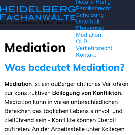
Natalie Hartig
Familienrecht
Scheidung
Unterhalt
Ehevertrag
Mediation
CLP
Mediation
Verkehrsrecht
Kontakt
Was bedeutet Mediation?
Mediation
ist ein außergerichtliches Verfahren
zur konstruktiven
Beilegung von Konflikten
.
Mediation kann in vielen unterschiedlichen
Bereichen des täglichen Lebens sinnvoll und
zielführend sein - Konflikte können überall
auftreten. An der Arbeitsstelle unter Kollegen